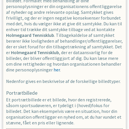
billedet. Formålet med behandling af dine
personoplysninger er din organisationens offentliggørelse
af nyheder og andre relevante opslag. Samtykket gives
frivilligt, og der er ingen negative konsekvenser forbundet
med det, hvis du vælger ikke at give dit samtykke. Du kan til
enhver tid trække dit samtykke tilbage ved at kontakte
Holmegaard Tennisklub
. Tilbagekaldelse af samtykket
berører ikke lovligheden af behandlinger/offentliggørelser,
der er sket forud for din tilbagetrækning af samtykket. Det
er
Holmegaard Tennisklub
, der er dataansvarlig for de
billeder, der bliver offentliggjort af dig. Du kan læse mere
om dine rettigheder og hvordan organisationen behandler
dine personoplysninger
her
.
Nedenfor gives en beskrivelse af de forskellige billedtyper.
Portrætbillede
Et portrætbillede er et billede, hvor den registrerede,
såsom sportsudøveren, er tydeligt i (hoved)fokus for
billedet. Det kan eksempelvis være en situation, hvor din
organisation offentliggør en nyhed om, at du har vundet et
stævne, fået en pris eller lignende.