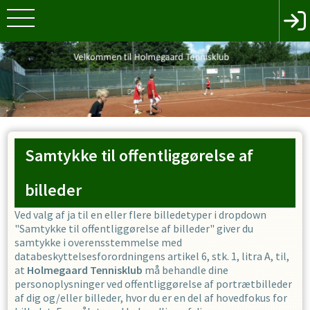
Samtykke til offentliggørelse af
billeder
Ved valg af ja til en eller flere billedetyper i dropdown
"Samtykke til offentliggørelse af billeder" giver du
samtykke i overensstemmelse med
databeskyttelsesforordningens artikel 6, stk. 1, litra A, til,
at
Holmegaard Tennisklub
må behandle dine
personoplysninger ved offentliggørelse af portrætbilleder
af dig og/eller billeder, hvor du er en del af hovedfokus for